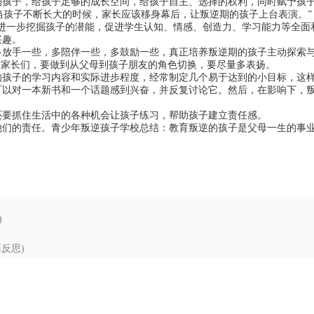
的孩子，给孩子足够的成长空间，给孩子自主、选择的权利，同时赋予孩
；当孩子不断长大的时候，家长应该移身幕后，让叛逆期的孩子上台表演。”
进一步挖掘孩子的潜能，促进学生认知、情感、创造力、学习能力等全面
兴趣。
多放手一些，多陪伴一些，多鼓励一些，真正培养叛逆期的孩子主动探索
议家长们，要做到从父母到孩子朋友的角色切换，要尽量多表扬。
的孩子的学习内容和实际进步程度，经常制定几个易于达到的小目标，这
可以对一本新书和一个话题感到兴奋，并反复讨论它。然后，在影响下，
还要抓住生活中的各种机会让孩子练习，帮助孩子建立责任感。
他们的责任。青少年叛逆孩子学校总结：教育叛逆的孩子是父母一生的事
)
反思)