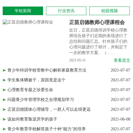
学校新闻
行业资讯
校园视频
正苗启德教师心理课程会
近日，正苗启德培训学校心理教
师综合孩子们近期的表现进行了
总结和问题汇总。针对孩子们的
心理问题进行了研讨，并制定下
一步的教学方案。（……
文
2021-05-31
查看原文
07
青少年特训学校管教中心解析家庭教育方法
2021-07-07
07
学生集体晒被子，原因竟是这个
2021-07-07
07
心理教育专题之珍爱生命
2021-07-07
07
问题青少年管理学校之合理规划学习
2021-07-07
07
正苗启德团体心理辅导，一群人可以走得更远
2021-07-07
07
该如何教育叛逆厌学的孩子
2021-06-08
07
青少年教育学校解答孩子十种“能力”的培养
2021-07-07