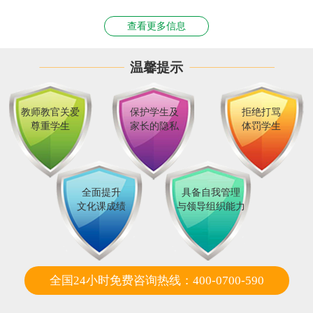
查看更多信息
温馨提示
教师教官关爱
保护学生及
拒绝打骂
尊重学生
家长的隐私
体罚学生
全面提升
具备自我管理
文化课成绩
与领导组织能力
全国24小时免费咨询热线：400-0700-590