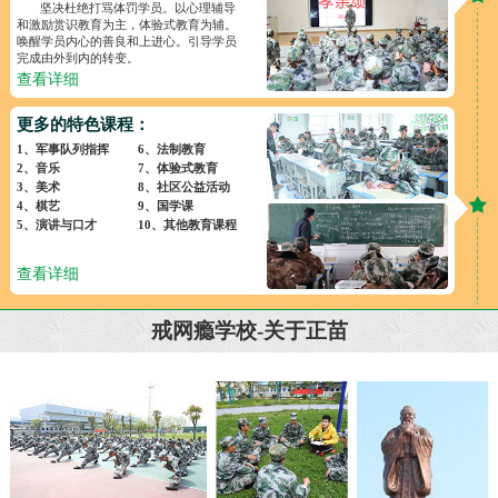
坚决杜绝打骂体罚学员。以心理辅导
和激励赏识教育为主，体验式教育为辅。
唤醒学员内心的善良和上进心。引导学员
完成由外到内的转变。
查看详细
更多的特色课程：
1、军事队列指挥
6、法制教育
2、音乐
7、体验式教育
3、美术
8、社区公益活动
4、棋艺
9、国学课
5、演讲与口才
10、其他教育课程
查看详细
戒网瘾学校-关于正苗