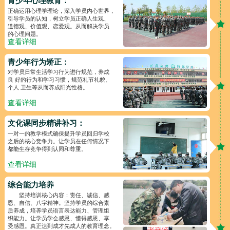
青少年心理教育：
正确运用心理学理论，深入学员内心世界，
引导学员的认知，树立学员正确人生观、
道德观、价值观、恋爱观。从而解决学员
的心理问题。
查看详细
青少年行为矫正：
对学员日常生活学习行为进行规范，养成
良 好的行为和学习习惯，规范礼节礼貌、
个人 卫生等从而养成阳光性格。
查看详细
文化课同步精讲补习：
一对一的教学模式确保提升学员回归学校
之后的核心竞争力。让学员在任何情况下
都能生存竞争得到认同和尊重。
查看详细
综合能力培养
坚持培训核心内容：责任、诚信、感
恩、自信、八字精神。坚持学员的综合素
质养成，培养学员语言表达能力、管理组
织能力。让学员学会感恩、懂得感恩、享
受感恩。真正达到成才先成人的教育理念。