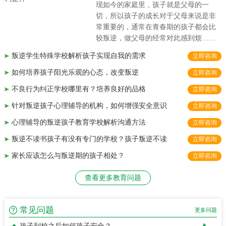
现如今的家庭里，孩子就是父母的一
切，所以孩子的成长对于父母来说是非
常重要的，通常在青春期的孩子都会比
学校主要招收什么样的孩子？
较叛逆，做父母的经常对此感到烦……
学校主要通过什么方法改变孩子不良行为习惯？
叛逆学生特殊学校解析孩子实现自我的需求
立即咨询
正苗启德特训学校教育方法
如何培养孩子阳光乐观的心态，改变叛逆
立即咨询
孩子到校之后如何孩子安全？
不良行为纠正学校哪里有？培养良好的品格
立即咨询
学校心理老师是否专业？有无从业资格证?
针对叛逆孩子心理辅导的机构，如何增强安全意识
立即咨询
孩子入校需要准备什么资料？
心理辅导的叛逆孩子教育学校解析沟通方法
立即咨询
学校如何学生的特训效果？
叛逆不读书孩子有没有专门的学校？孩子叛逆不读
立即咨询
孩子入校需要特训多长时间？
家长应该怎么与叛逆期的孩子相处？
立即咨询
学校主要招收什么样的孩子？
学校主要通过什么方法改变孩子不良行为习惯？
查看更多教育问题
正苗启德特训学校教育方法
常见问题
孩子到校之后如何孩子安全？
更多问题