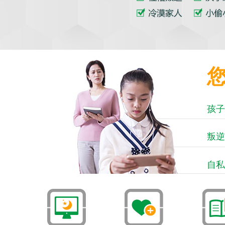
孩子
叛逆
自私