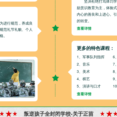
坚决杜绝打骂体罚学
励赏识教育为主，体验式
：
内心的善良和上进心。引
的转变。
为进行规范，养成良
查看详情
规范礼节礼貌、个人
格。
更多的特色课程：
1、军事队列指挥
6
2、音乐
7
3、美术
8
4、棋艺
9
5、演讲与口才
1
查看详情
叛逆孩子全封闭学校-关于正苗