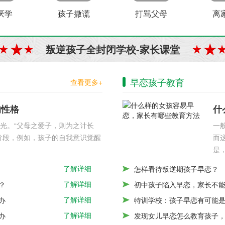
厌学
孩子撒谎
打骂父母
离
叛逆孩子全封闭学校-家长课堂
早恋孩子教育
查看更多+
的性格
什
光。“父母之爱子，则为之计长
一
阶段，例如，孩子的自我意识觉醒
而
是
了解详细
怎样看待叛逆期孩子早恋？
了解详细
？
初中孩子陷入早恋，家长不
了解详细
办
特训学校：孩子早恋有可能
了解详细
办
发现女儿早恋怎么教育孩子